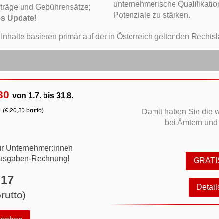
unternehmerische Qualifikation
träge und Gebührensätze;
Potenziale zu stärken.
es Update
!
 Inhalte basieren primär auf der in Österreich geltenden Rechtsl
 erhalten auf ALLE kostenpflichtigen Produkte bis 31.12.202
igen Aktionsprodukte (wie z.B. Kurs des Monats, Summerspecia
30
von 1.7. bis 31.8.
(€ 20,30 brutto)
Damit haben Sie die 
bei Ämtern und
für Unternehmer:innen
Ausgaben-Rechnung!
GRATIS
,17
Detai
brutto)