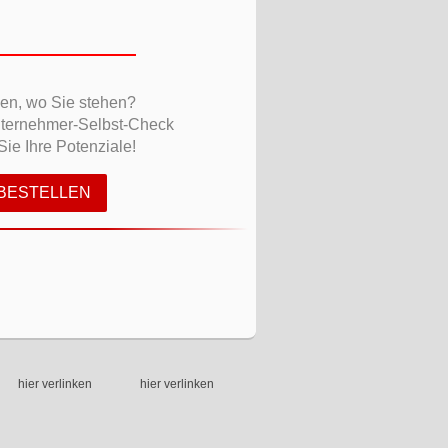
sen, wo Sie stehen?
nternehmer-Selbst-Check
ie Ihre Potenziale!
 BESTELLEN
hier verlinken
hier verlinken