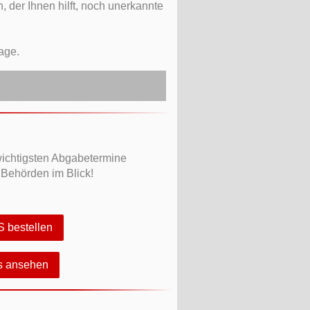
, der Ihnen hilft, noch unerkannte
age.
6 einen Treuerabatt von 10%.
ls oder Weihnachtsaktionen).
wichtigsten Abgabetermine
 Behörden im Blick!
 bestellen
ls ansehen