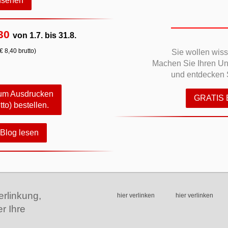
nsehen
30
von 1.7. bis 31.8.
€ 8,40 brutto)
Sie wollen wis
Machen Sie Ihren U
und entdecken S
 zum Ausdrucken
GRATIS
tto) bestellen.
Blog lesen
erlinkung,
hier verlinken
hier verlinken
er Ihre