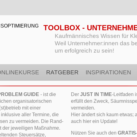
TOOLBOX - UNTERNEHM
Kaufmännisches Wissen für Klei
Weil Unternehmer:innen das b
um erfolgreich zu sein!
ONLINEKURSE
RATGEBER
INSPIRATIONEN
PROBLEM GUIDE
- ist die
Der
JUST IN TIME
-Leitfaden 
lichen organisatorischen
erfüllt den Zweck, Säumnissp
t)betrieb mit einer
vermeiden.
lusive aller Termine, die
Hier ändert sich kaum etwas; a
sen zu vermeiden. Die Rand-
auch hier ein Update!
eit der jeweiligen Maßnahme.
Nützen Sie auch den
GRATIS-
geltenden Steuersätze,